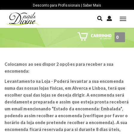
Desconto para Profissionais | Saber Mais
T
o
g
0
g
l
e
n
Colocamos ao seu dispor 2 opções para receber a sua
a
encomenda:
v
Levantamento na Loja
- Poderá levantar a sua encomenda
i
numa das nossas lojas físicas, em Alverca e Lisboa, terá que
g
escolher qual das lojas se deseja dirigir. A encomenda será
a
devidamente preparada e assim que esteja pronta receberá
t
um email mencionando “Estado da encomenda: Embalada”,
i
podendo assim recolher a encomenda (verifique por favor o
o
horário da loja onde pretende recolher a encomenda). A sua
n
encomenda ficará reservada para si durante 8 dias úteis,