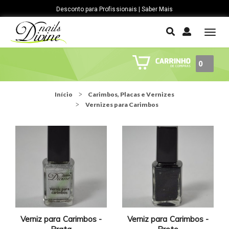
Desconto para Profissionais | Saber Mais
T
o
g
0
g
l
e
Início
Carimbos, Placas e Vernizes
n
Vernizes para Carimbos
a
v
i
g
a
t
i
o
n
Verniz para Carimbos -
Verniz para Carimbos -