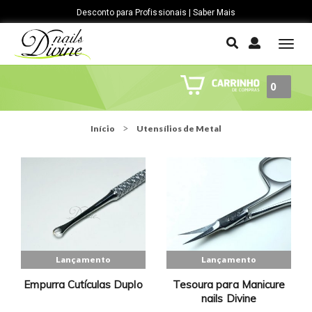
Entregas em 24h | Saber Mais
T
o
g
0
g
l
e
Início
Utensílios de Metal
n
a
v
i
g
a
t
i
Lançamento
Lançamento
o
Empurra Cutículas Duplo
Tesoura para Manicure
n
nails Divine