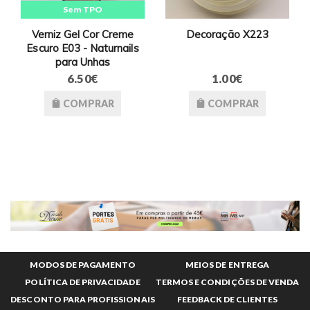
Sem TPO
Verniz Gel Cor Creme
Decoração X223
Escuro E03 - Naturnails
para Unhas
6.50€
1.00€
COMPRAR
COMPRAR
MODOS DE PAGAMENTO
MEIOS DE ENTREGA
POLÍTICA DE PRIVACIDADE
TERMOS E CONDIÇÕES DE VENDA
DESCONTO PARA PROFISSIONAIS
FEEDBACK DE CLIENTES